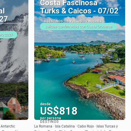
Costa Fascinosa -
al
Turks & Caicos - 07/02
27
6 DESTINOS
1 VUELOS
7 NOCHES
Salidas confirmadas con Costa Cruceros
ero 2027
desde:
US$818
por persona
DESTINOS
Ver
 Antarctic
La Romana · Isla Catalina · Cabo Rojo · Islas Turcas y