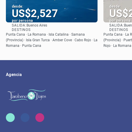
desde:
desde:
US$2,527
US$
por persona
por persona
SALIDA:
SALIDA:
Buenos Aires
Buen
Ver
DESTINOS
DESTINOS
Punta Cana · La Romana · Isla Catalina · Samana
Punta Cana · La R
(Provincia) · Isla Gran Turca · Amber Cove · Cabo Rojo · La
(Provincia) · Puer
Romana · Punta Cana
Rojo · La Romana
Agencia