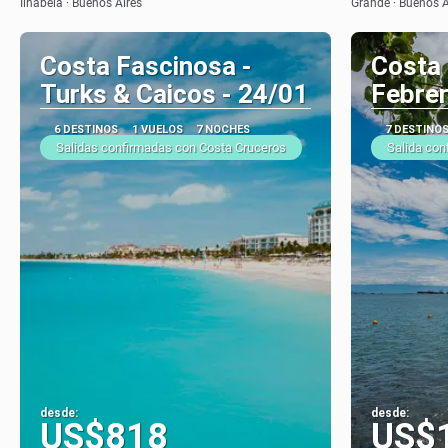
Ilhabela · Buenos Aires
Grande · Buenos A
Costa Fascinosa -
Costa
Turks & Caicos - 24/01
Febre
6 DESTINOS
1 VUELOS
7 NOCHES
7 DESTINO
Salidas confirmadas con Costa Cruceros
Salida con
desde:
desde:
US$818
US$