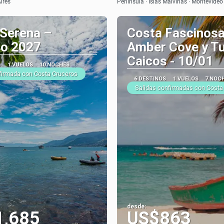
ires
Peninsula · Islas Malvinas · Montevideo
 Serena –
Costa Fascinosa
ro 2027
Amber Cove y Tu
Caicos - 10/01
S
1 VUELOS
10 NOCHES
firmada con Costa Cruceros
6 DESTINOS
1 VUELOS
7 NOC
Salidas confirmadas con Costa
desde:
1,685
US$863