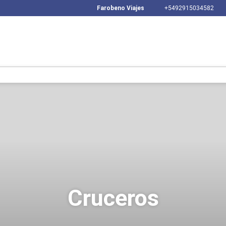
Farobeno Viajes
+5492915034582
Cruceros