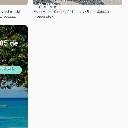
por persona
DESTINOS
Ver
vincia) · Isla
Montevideo · Camboriú · Ilhabela · Río de Janeiro ·
 La Romana
Buenos Aires
 05 de
CHES
r Turks &