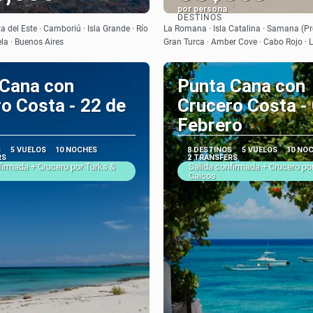
por persona
DESTINOS
Ver
Ver
 del Este · Camboriú · Isla Grande · Río
La Romana · Isla Catalina · Samana (Pro
ela · Buenos Aires
Gran Turca · Amber Cove · Cabo Rojo ·
 Cana con
Punta Cana con
o Costa - 22 de
Crucero Costa -
Febrero
S
5 VUELOS
10 NOCHES
8 DESTINOS
5 VUELOS
10 NO
RS
2 TRANSFERS
firmada + Crucero por Turks &
Salida confirmada + Crucero po
Caicos