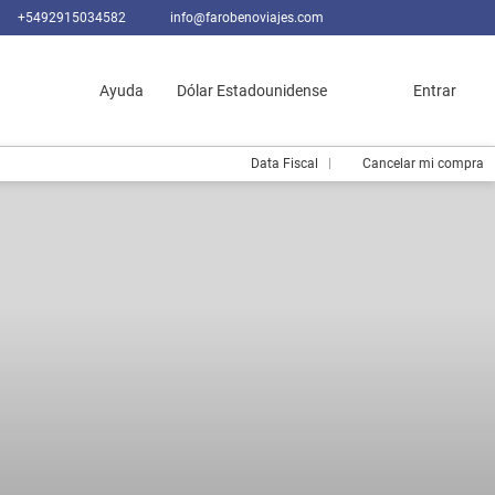
+5492915034582
info@farobenoviajes.com
Ayuda
Dólar Estadounidense
Entrar
Data Fiscal
Cancelar mi compra