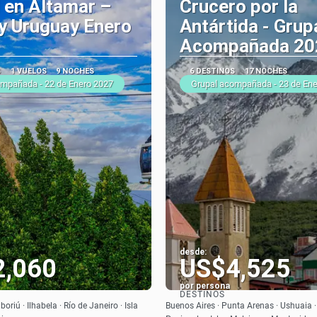
 en Altamar –
Crucero por la
 y Uruguay Enero
Antártida - Grup
Acompañada 20
S
1 VUELOS
9 NOCHES
6 DESTINOS
17 NOCHES
ompañada - 22 de Enero 2027
Grupal acompañada - 23 de En
desde:
2,060
US$4,525
por persona
DESTINOS
Ver
Ver
riú · Ilhabela · Río de Janeiro · Isla
Buenos Aires · Punta Arenas · Ushuaia ·