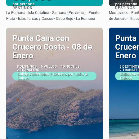
por persona
por persona
DESTINOS
DESTINOS
Ver
La Romana · Isla Catalina · Samana (Provincia) · Puerto
Montevideo · Punta
Plata · Islas Turcas y Caicos · Cabo Rojo · La Romana
de Janeiro · Ilhab
Punta Cana con
Punta
Crucero Costa - 08 de
Crucer
Enero
Enero
8 DESTINOS
5 VUELOS
10 NOCHES
8 DESTINO
2 TRANSFERS
2 TRANSFE
Salida confirmada + Crucero por Turks &
Salida con
Caicos
Caicos