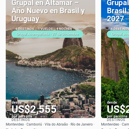
Grupal en Altamar –
Grupal
Año Nuevo en Brasil y
Brasil
Uruguay
2027
6 DESTINOS
1 VUELOS
9 NOCHES
6 DESTINO
Grupal Acompañada - 27 de Diciembre
Grupal ac
desde:
desde:
US$2,555
US$
por persona
por persona
DESTINOS
DESTINOS
Ver
Montevideo · Camboriú · Vila do Abraão · Río de Janeiro ·
Montevideo · Cambo