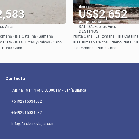
desde:
2,583
US$2,652
por persona
SALIDA:
os Aires
Buenos Aires
Ver
Ver
DESTINOS
omana · Isla Catalina · Samana
Punta Cana · La Romana · Isla Catalina 
to Plata · Islas Turcas y Caicos · Cabo
Islas Turcas y Caicos · Puerto Plata · 
 · Punta Cana
· La Romana · Punta Cana
Contacto
Alsina 19 P14 of 8 B8000IHA - Bahía Blanca
+5492915034582
+5492915034582
info@farobenoviajes.com