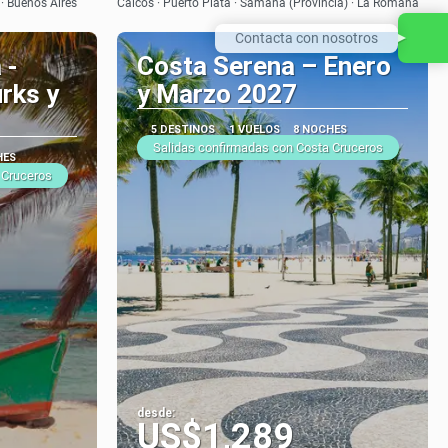
 · Buenos Aires
Caicos · Puerto Plata · Samana (Provincia) · La Romana
Contacta con nosotros
 -
Costa Serena – Enero
rks y
y Marzo 2027
5 DESTINOS
1 VUELOS
8 NOCHES
Salidas confirmadas con Costa Cruceros
HES
 Cruceros
desde:
US$1,289