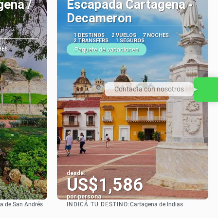
gena /
Escapada Cartagena -
Decameron
1 DESTINOS
2 VUELOS
7 NOCHES
2 TRANSFERS
1 SEGUROS
HES
Paquete de vacaciones
Contacta con nosotros
desde:
US$1,586
por persona
INDICÁ TU DESTINO:
sla de San Andrés
Cartagena de Indias
Ver