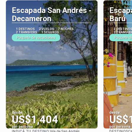
Escapada San Andrés -
Escap
Decameron
Barú
1 DESTINOS
2 VUELOS
7 NOCHES
2 DESTINO
2 TRANSFERS
1 SEGUROS
2 TRANSFE
Paquete de vacaciones
Paquete d
desde:
desde:
US$1,404
US$
por persona
por persona
INDICÁ TU DESTINO:
DESTINOS
Isla de San Andrés
Ca