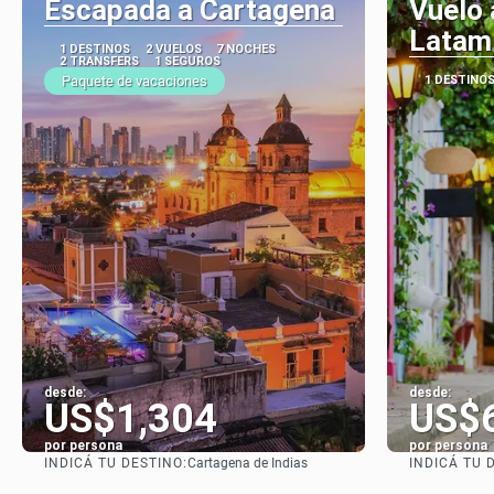
Escapada a Cartagena
Vuelo 
Latam
1 DESTINOS
2 VUELOS
7 NOCHES
2 TRANSFERS
1 SEGUROS
Paquete de vacaciones
1 DESTINO
desde:
desde:
US$1,304
US$
por persona
por persona
INDICÁ TU DESTINO:
INDICÁ TU 
Cartagena de Indias
Ver