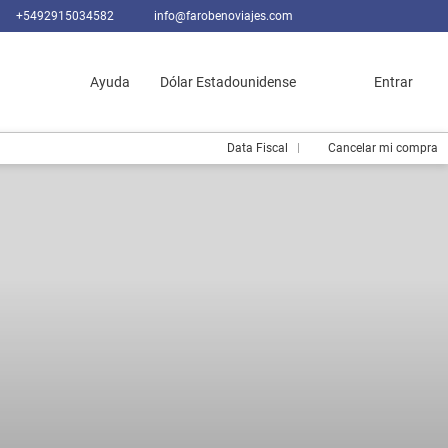
+5492915034582
info@farobenoviajes.com
Ayuda
Dólar Estadounidense
Entrar
Data Fiscal
Cancelar mi compra