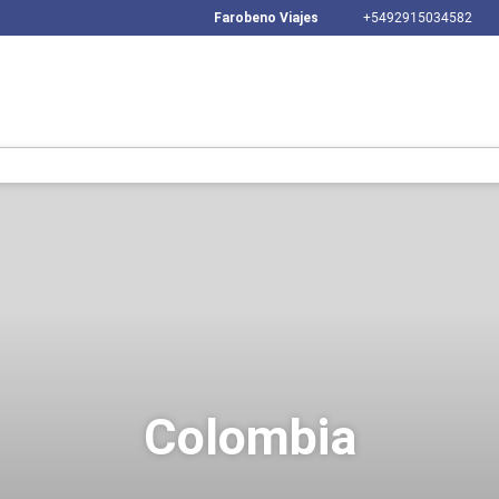
Farobeno Viajes
+5492915034582
Colombia