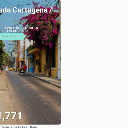
ada Cartagena /
S
3 VUELOS
7 NOCHES
RS
1 SEGUROS
e vacaciones
1,771
rtagena de Indias · Barú