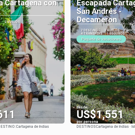
a Cartagena con
Escapada Carta
San Andrés -
Decameron
S
2 VUELOS
2 DESTINOS
3 VUELOS
7 NOC
4 TRANSFERS
1 SEGUROS
Paquete de vacaciones
desde:
611
US$1,551
por persona
DESTINO:
DESTINOS
Cartagena de Indias
Cartagena de Indias · I
Ver
Ver