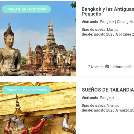
Bangkok y las Antiguas
Paquete de vacaciones
Pequeño
Visitando:
Bangkok |
Chiang Ma
Días de salida:
Martes
desde:
agosto 2026
A
octubre 
7
Noches
1 Información i
SUEÑOS DE TAILANDIA
Paquete de vacaciones
Visitando:
Bangkok
Días de salida:
Viernes
desde:
agosto 2026
A
marzo 2