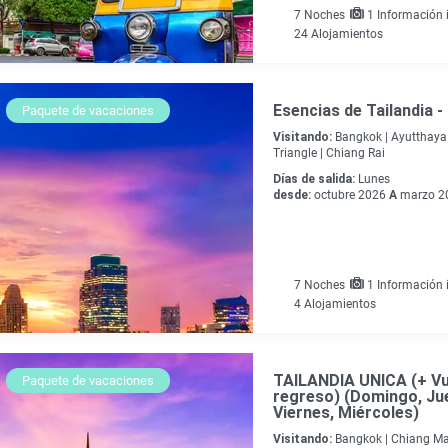
7
Noches
1 Información i
24 Alojamientos
Esencias de Tailandia -
Paquete de vacaciones
Visitando:
Bangkok |
Ayutthaya 
Triangle |
Chiang Rai
Días de salida:
Lunes
desde:
octubre 2026
A
marzo 2
7
Noches
1 Información i
4 Alojamientos
TAILANDIA UNICA (+ Vu
Paquete de vacaciones
regreso) (Domingo, Ju
Viernes, Miércoles)
Visitando:
Bangkok |
Chiang Ma