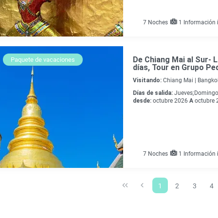
7
Noches
1 Información i
De Chiang Mai al Sur- 
Paquete de vacaciones
días, Tour en Grupo Pe
Visitando:
Chiang Mai |
Bangkok
Días de salida:
Jueves;Doming
desde:
octubre 2026
A
octubre 
7
Noches
1 Información i
1
2
3
4