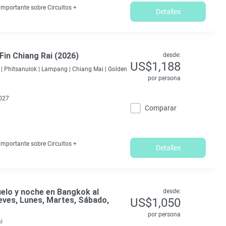
mportante sobre Circuitos +
Detalles
 Fin Chiang Rai (2026)
desde:
US$1,188
|
Phitsanulok |
Lampang |
Chiang Mai |
Golden
por persona
027
Comparar
mportante sobre Circuitos +
Detalles
elo y noche en Bangkok al
desde:
eves, Lunes, Martes, Sábado,
US$1,050
por persona
i