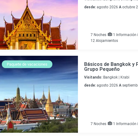
desde:
agosto 2026
A
octubre 
7
Noches
1 Información i
12 Alojamientos
Básicos de Bangkok y P
Paquete de vacaciones
Grupo Pequeño
Visitando:
Bangkok |
Krabi
desde:
agosto 2026
A
septiemb
7
Noches
1 Información i