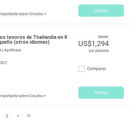
Detalles
mportante sobre Circuitos +
Los tesoros de Thailandia en 8
desde:
queño (otros idiomas)
US$1,294
 |
Ayutthaya
por persona
o
2027
Comparar
Detalles
mportante sobre Circuitos +
5