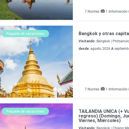
7
Noches
1 Información i
Bangkok y otras capita
Paquete de vacaciones
Visitando:
Bangkok |
Phitsanulo
desde:
agosto 2026
A
septiemb
7
Noches
1 Información i
TAILANDIA UNICA (+ Vu
Paquete de vacaciones
regreso) (Domingo, Ju
Viernes, Miércoles)
Visitando:
Bangkok |
Chiang Ma