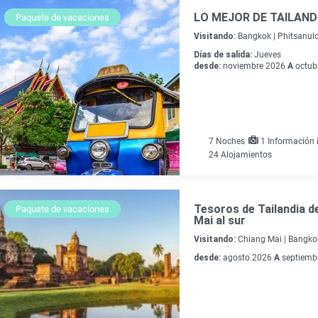
LO MEJOR DE TAILANDI
Paquete de vacaciones
Visitando:
Bangkok |
Phitsanulo
Días de salida:
Jueves
desde:
noviembre 2026
A
octub
7
Noches
1 Información i
24 Alojamientos
Tesoros de Tailandia de
Paquete de vacaciones
Mai al sur
Visitando:
Chiang Mai |
Bangkok
desde:
agosto 2026
A
septiemb