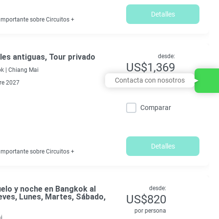
Detalles
mportante sobre Circuitos +
les antiguas, Tour privado
desde:
US$1,369
k |
Chiang Mai
por persona
Contacta con nosotros
re 2027
Comparar
Detalles
mportante sobre Circuitos +
elo y noche en Bangkok al
desde:
eves, Lunes, Martes, Sábado,
US$820
por persona
i