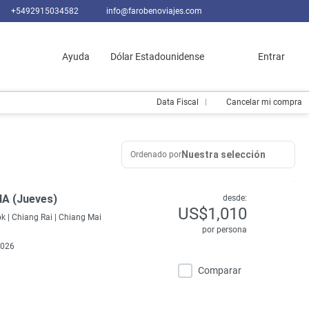
+5492915034582
info@farobenoviajes.com
Ayuda
Dólar Estadounidense
Entrar
Data Fiscal
Cancelar mi compra
Nuestra selección
Ordenado por
A (Jueves)
desde:
US$1,010
k |
Chiang Rai |
Chiang Mai
por persona
2026
Comparar