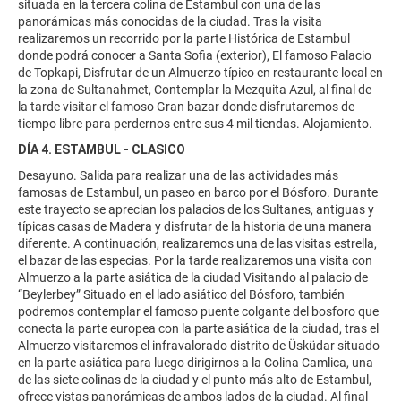
situada en la tercera colina de Estambul con una de las
panorámicas más conocidas de la ciudad. Tras la visita
realizaremos un recorrido por la parte Histórica de Estambul
donde podrá conocer a Santa Sofia (exterior), El famoso Palacio
de Topkapi, Disfrutar de un Almuerzo típico en restaurante local en
la zona de Sultanahmet, Contemplar la Mezquita Azul, al final de
la tarde visitar el famoso Gran bazar donde disfrutaremos de
tiempo libre para perdernos entre sus 4 mil tiendas. Alojamiento.
DÍA 4. ESTAMBUL - CLASICO
Desayuno. Salida para realizar una de las actividades más
famosas de Estambul, un paseo en barco por el Bósforo. Durante
este trayecto se aprecian los palacios de los Sultanes, antiguas y
típicas casas de Madera y disfrutar de la historia de una manera
diferente. A continuación, realizaremos una de las visitas estrella,
el bazar de las especias. Por la tarde realizaremos una visita con
Almuerzo a la parte asiática de la ciudad Visitando al palacio de
“Beylerbey” Situado en el lado asiático del Bósforo, también
podremos contemplar el famoso puente colgante del bosforo que
conecta la parte europea con la parte asiática de la ciudad, tras el
Almuerzo visitaremos el infravalorado distrito de Üsküdar situado
en la parte asiática para luego dirigirnos a la Colina Camlica, una
de las siete colinas de la ciudad y el punto más alto de Estambul,
ofrece vistas panorámicas de ambos lados de la ciudad. Al final