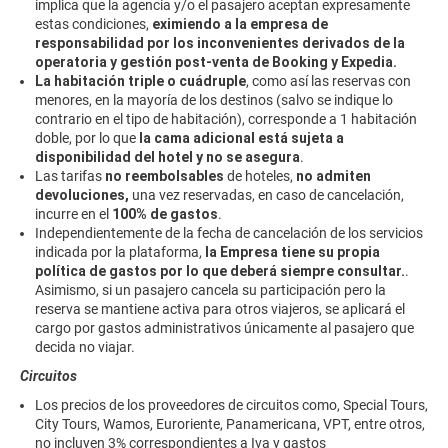
implica que la agencia y/o el pasajero aceptan expresamente
estas condiciones,
eximiendo a la empresa de
responsabilidad
por los inconvenientes derivados de la
operatoria y gestión post-venta de Booking y Expedia.
La habitación triple o cuádruple
, como así las reservas con
menores, en la mayoría de los destinos (salvo se indique lo
contrario en el tipo de habitación), corresponde a 1 habitación
doble, por lo que
la cama adicional está sujeta a
disponibilidad del hotel y no se asegura
.
Las tarifas
no reembolsables
de hoteles,
no admiten
devoluciones,
una vez reservadas, en caso de cancelación,
incurre en el
100% de gastos
.
Independientemente de la fecha de cancelación de los servicios
indicada por la plataforma,
la Empresa tiene su propia
política de gastos por lo que deberá siempre consultar.
.
Asimismo, si un pasajero cancela su participación pero la
reserva se mantiene activa para otros viajeros, se aplicará el
cargo por gastos administrativos únicamente al pasajero que
decida no viajar.
Circuitos
Los precios de los proveedores de circuitos como, Special Tours,
City Tours, Wamos, Euroriente, Panamericana, VPT, entre otros,
no incluyen 3% correspondientes a Iva y gastos