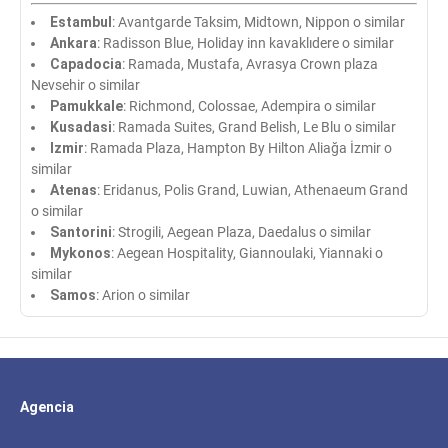
Estambul
: Avantgarde Taksim, Midtown, Nippon o similar
Ankara
: Radisson Blue, Holiday inn kavaklıdere o similar
Capadocia
: Ramada, Mustafa, Avrasya Crown plaza
Nevsehir o similar
Pamukkale
: Richmond, Colossae, Adempira o similar
Kusadasi
: Ramada Suites, Grand Belish, Le Blu o similar
Izmir
: Ramada Plaza, Hampton By Hilton Aliağa İzmir o
similar
Atenas
: Eridanus, Polis Grand, Luwian, Athenaeum Grand
o similar
Santorini
: Strogili, Aegean Plaza, Daedalus o similar
Mykonos
: Aegean Hospitality, Giannoulaki, Yiannaki o
similar
Samos
: Arion o similar
Agencia