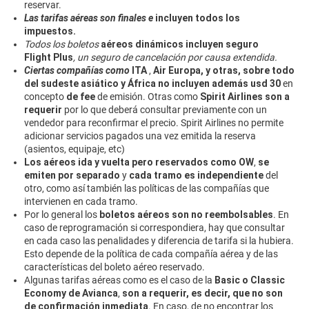
reservar.
Las tarifas aéreas son finales e
incluyen todos los
impuestos.
Todos los boletos
aéreos dinámicos incluyen seguro
Flight Plus
, un seguro de cancelación por causa extendida.
Ciertas compañías como
ITA
,
Air Europa, y otras, sobre todo
del sudeste asiático y África
no incluyen además usd 30
en
concepto
de fee
de emisión. Otras como
Spirit Airlines son a
requerir
por lo que deberá consultar previamente con un
vendedor para reconfirmar el precio. Spirit Airlines no permite
adicionar servicios pagados una vez emitida la reserva
(asientos, equipaje, etc)
Los aéreos ida y vuelta pero reservados como OW
,
se
emiten por separado
y
cada tramo es independiente
del
otro, como así también las políticas de las compañías que
intervienen en cada tramo.
Por lo general los
boletos aéreos son no reembolsables
. En
caso de reprogramación si correspondiera, hay que consultar
en cada caso las penalidades y diferencia de tarifa si la hubiera.
Esto depende de la política de cada compañía aérea y de las
características del boleto aéreo reservado.
Algunas tarifas aéreas como es el caso de la
Basic o Classic
Economy de Avianca
,
son a requerir, es decir, que no son
de confirmación inmediata
. En caso, de no encontrar los