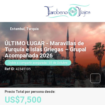
Estambul, Turquia
ÚLTIMO LUGAR - Maravillas de
Turquía e Islas Griegas – Grupal
Acompañada 2026
Doble a compartir asegurada - 01 de Octubre
Ref ID:
42345105
Precio Total por persona desde:
US$7,500