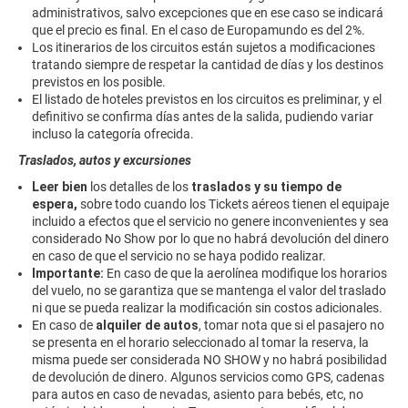
administrativos, salvo excepciones que en ese caso se indicará
que el precio es final. En el caso de Europamundo es del 2%.
Los itinerarios de los circuitos están sujetos a modificaciones
tratando siempre de respetar la cantidad de días y los destinos
previstos en los posible.
El listado de hoteles previstos en los circuitos es preliminar, y el
definitivo se confirma días antes de la salida, pudiendo variar
incluso la categoría ofrecida.
Traslados, autos y excursiones
Leer bien
los detalles de los
traslados y su tiempo de
espera,
sobre todo cuando los Tickets aéreos tienen el equipaje
incluido a efectos que el servicio no genere inconvenientes y sea
considerado No Show por lo que no habrá devolución del dinero
en caso de que el servicio no se haya podido realizar.
Importante:
En caso de que la aerolínea modifique los horarios
del vuelo, no se garantiza que se mantenga el valor del traslado
ni que se pueda realizar la modificación sin costos adicionales.
En caso de
alquiler de autos
, tomar nota que si el pasajero no
se presenta en el horario seleccionado al tomar la reserva, la
misma puede ser considerada NO SHOW y no habrá posibilidad
de devolución de dinero. Algunos servicios como GPS, cadenas
para autos en caso de nevadas, asiento para bebés, etc, no