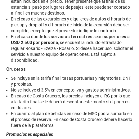
están incluidos en el precio. Tener presente que al final de su
estancia si pasó por lugares de peajes, este puede ser cobrado
al final, en muchos destinos.
En el caso de las excursiones y alquileres de autos el horario de
pick up y drop off y el horario de inicio de la excursión debe ser
cumplido, excepto que el proveedor indique lo contrario.
En el caso donde los
servicios terrestres
sean
superiores a
USD 2.500 por persona
, se encuentra incluido el traslado
regular Rosario - Ezeiza - Rosario. Si desea hacer uso, solicitar el
servicio a nuestro equipo de operaciones. Está sujeto a
disponibilidad.
Cruceros
Se incluye en la tarifa final, tasas portuarias y migratorias, DNT
y propinas.
No se incluye el 3,5% en concepto Iva y gastos administrativos.
En caso de Costa Crucero, los precios incluyen el RG por lo que
a la tarifa final se le deberá descontar este monto si el pago es
en dólares.
En cuanto al plan de bebidas en caso de MSC podrá sumarla en
el proceso de reserva. En caso de Costa Crucero deberá hacerlo
fuera de la plataforma
Promociones especiales