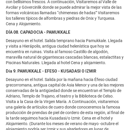
con bellísimos frescos. A continuación, Visitaremos al Valle de
Avcilar y Gόvercinlik donde se puede admirar la mejor vista de las
formas volcánicas llamadas “chimeneas de hadas” Visitaremos
los talleres típicos de alfombras y piedras de Onix y Turquesa.
Cena y Alojamiento.
DÍA 08. CAPADOCIA - PAMUKKALE
Desayuno en el hotel. Salida temprano hacia Pamukkale. Llegada
y visita a Hierápolis, antigua ciudad helenística que hoy se
encuentra en ruinas. Visita al famoso Castillo de algodón,
maravilla natural de gigantescas cascadas blancas, estalactitas y
Piscinas Naturales. Llegada al hotel Cena y alojamiento.
Día 9. PAMUKKALE - EFESO - KUSADASI O IZMIR
Desayuno en el hotel. Salida por la mañana hacia Éfeso ciudad
grecorromana, antigua capital de Asia Menor y una de las mejores
conservadas de la antigüedad donde se encuentran el Templo de
Adriano, Templo de Trajano, el teatro y la Biblioteca de Celso.
Visita a la Casa de la Virgen María. A Continuación, visitaremos
una galería de artículos de cuero donde conoceremos la famosa
producción de prendas de piel de cordero de esta región, al final de
la tarde seguimos hacia Kusadasi/o Izmir. Cena en el hotel y
Alojamiento. (Durante los meses de verano de mayo -octubre el
alojamiento podría ser Izmir y sus alrededores en lugar de