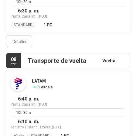
10h 50m
6:30 p. m.
Punta Cana Intl
(PUJ)
1 PC
STANDARD
Detalles
08
Transporte de vuelta
Vuelta
sept
LATAM
1 escala
6:40 p. m.
Punta Cana Intl
(PUJ)
10h 30m
6:10 a. m.
Ministro Pistarini, Ezeiza
(EZE)
1 PC
+1 día
STANDARD