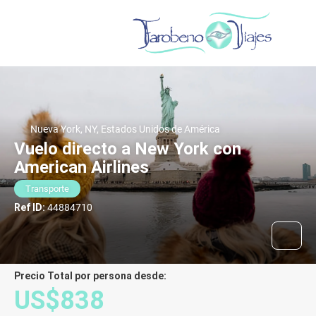
Nueva York, NY, Estados Unidos de América
Vuelo directo a New York con
American Airlines
Transporte
Ref ID:
44884710
Precio Total por persona desde:
US$838