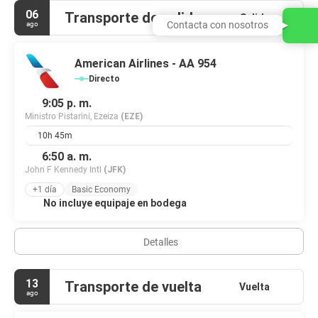
06
Transporte de salida
Salida
Contacta con nosotros
ago
American Airlines - AA 954
Directo
9:05 p. m.
Ministro Pistarini, Ezeiza
(EZE)
10h 45m
6:50 a. m.
John F Kennedy Intl
(JFK)
+1 día
Basic Economy
No incluye equipaje en bodega
Detalles
13
Transporte de vuelta
Vuelta
ago