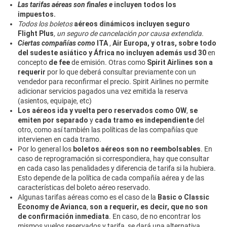
Las tarifas aéreas son finales e
incluyen todos los
impuestos.
Todos los boletos
aéreos dinámicos incluyen seguro
Flight Plus
, un seguro de cancelación por causa extendida.
Ciertas compañías como
ITA
,
Air Europa, y otras, sobre todo
del sudeste asiático y África
no incluyen además usd 30
en
concepto
de fee
de emisión. Otras como
Spirit Airlines son a
requerir
por lo que deberá consultar previamente con un
vendedor para reconfirmar el precio. Spirit Airlines no permite
adicionar servicios pagados una vez emitida la reserva
(asientos, equipaje, etc)
Los aéreos ida y vuelta pero reservados como OW
,
se
emiten por separado
y
cada tramo es independiente
del
otro, como así también las políticas de las compañías que
intervienen en cada tramo.
Por lo general los
boletos aéreos son no reembolsables
. En
caso de reprogramación si correspondiera, hay que consultar
en cada caso las penalidades y diferencia de tarifa si la hubiera.
Esto depende de la política de cada compañía aérea y de las
características del boleto aéreo reservado.
Algunas tarifas aéreas como es el caso de la
Basic o Classic
Economy de Avianca
,
son a requerir, es decir, que no son
de confirmación inmediata
. En caso, de no encontrar los
mismos vuelos reservados y tarifa, se dará una alternativa