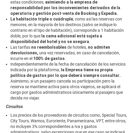
estas condiciones,
eximiendo a la empresa de
responsabilidad
por los inconvenientes derivados de la
operatoria y gestión post-venta de Booking y Expedia.
La habitación triple o cuádruple
, como así las reservas con
menores, en la mayoría de los destinos (salvo se indique lo
contrario en el tipo de habitación), corresponde a 1 habitación
doble, por lo que
la cama adicional está sujeta a
disponibilidad del hotel y no se asegura
.
Las tarifas
no reembolsables
de hoteles,
no admiten
devoluciones,
una vez reservadas, en caso de cancelación,
incurre en el
100% de gastos
.
Independientemente de la fecha de cancelación de los servicios
indicada por la plataforma,
la Empresa tiene su propia
política de gastos por lo que deberá siempre consultar.
.
Asimismo, si un pasajero cancela su participación pero la
reserva se mantiene activa para otros viajeros, se aplicará el
cargo por gastos administrativos únicamente al pasajero que
decida no viajar.
Circuitos
Los precios de los proveedores de circuitos como, Special Tours,
City Tours, Wamos, Euroriente, Panamericana, VPT, entre otros,
no incluyen 3% correspondientes a Iva y gastos
administrativos, salvo excepciones que en ese caso se indicará