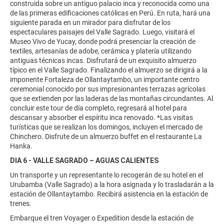
construida sobre un antiguo palacio inca y reconocida como una
de las primeras edificaciones católicas en Perú. En ruta, hará una
siguiente parada en un mirador para disfrutar de los
espectaculares paisajes del Valle Sagrado. Luego, visitará el
Museo Vivo de Yucay, donde podrá presenciar la creación de
textiles, artesanías de adobe, cerámica y platería utilizando
antiguas técnicas incas. Disfrutará de un exquisito almuerzo
típico en el Valle Sagrado. Finalizando el almuerzo se dirigirá a la
imponente Fortaleza de Ollantaytambo, un importante centro
ceremonial conocido por sus impresionantes terrazas agrícolas
que se extienden por las laderas de las montañas circundantes. Al
concluir este tour de día completo, regresará al hotel para
descansar y absorber el espíritu inca renovado. *Las visitas
turísticas que se realizan los domingos, incluyen el mercado de
Chinchero. Disfrute de un almuerzo buffet en el restaurante La
Hanka.
DIA 6 - VALLE SAGRADO – AGUAS CALIENTES
Un transporte y un representante lo recogerán de su hotel en el
Urubamba (Valle Sagrado) a la hora asignada y lo trasladarán a la
estación de Ollantaytambo. Recibirá asistencia en la estación de
trenes.
Embarque el tren Voyager o Expedition desde la estación de