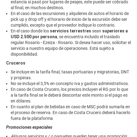
estancia si pasó por lugares de peajes, este puede ser cobrado
al final, en muchos destinos.
En el caso de las excursiones y alquileres de autos el horario de
pick up y drop off y el horario de inicio de la excursión debe ser
cumplido, excepto que el proveedor indique lo contrario.
En el caso donde los
servicios terrestres
sean
superiores a
USD 2.500 por persona
, se encuentra incluido el traslado
regular Rosario - Ezeiza - Rosario. Si desea hacer uso, solicitar el
servicio a nuestro equipo de operaciones. Está sujeto a
disponibilidad.
Cruceros
Se incluye en la tarifa final, tasas portuarias y migratorias, DNT
y propinas.
No se incluye el 3,5% en concepto Iva y gastos administrativos.
En caso de Costa Crucero, los precios incluyen el RG por lo que
a la tarifa final se le deberá descontar este monto si el pago es
en dólares.
En cuanto al plan de bebidas en caso de MSC podrá sumarla en
el proceso de reserva. En caso de Costa Crucero deberá hacerlo
fuera de la plataforma
Promociones especiales
Algunos servicios y / o paquetes pueden tener una promoción