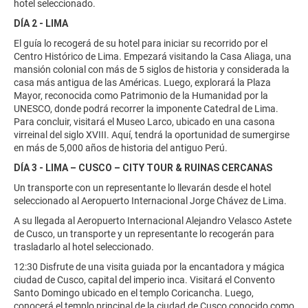
hotel seleccionado.
DÍA 2 - LIMA
El guía lo recogerá de su hotel para iniciar su recorrido por el
Centro Histórico de Lima. Empezará visitando la Casa Aliaga, una
mansión colonial con más de 5 siglos de historia y considerada la
casa más antigua de las Américas. Luego, explorará la Plaza
Mayor, reconocida como Patrimonio de la Humanidad por la
UNESCO, donde podrá recorrer la imponente Catedral de Lima.
Para concluir, visitará el Museo Larco, ubicado en una casona
virreinal del siglo XVIII. Aquí, tendrá la oportunidad de sumergirse
en más de 5,000 años de historia del antiguo Perú.
DÍA 3 - LIMA – CUSCO – CITY TOUR & RUINAS CERCANAS
Un transporte con un representante lo llevarán desde el hotel
seleccionado al Aeropuerto Internacional Jorge Chávez de Lima.
A su llegada al Aeropuerto Internacional Alejandro Velasco Astete
de Cusco, un transporte y un representante lo recogerán para
trasladarlo al hotel seleccionado.
12:30 Disfrute de una visita guiada por la encantadora y mágica
ciudad de Cusco, capital del imperio inca. Visitará el Convento
Santo Domingo ubicado en el templo Coricancha. Luego,
conocerá el templo principal de la ciudad de Cusco conocido como