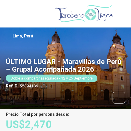
Lima, Perú
ÚLTIMO LUGAR - Maravillas de Perú
– Grupal Acompañada 2026
Doble a compartir asegurada - 12 y 26 Septiembre
Ref ID:
55894139
Precio Total por persona desde:
US$2,470