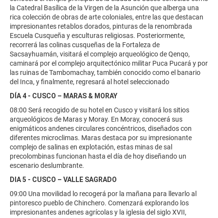
la Catedral Basílica de la Virgen de la Asunción que alberga una
rica colección de obras de arte coloniales, entre las que destacan
impresionantes retablos dorados, pinturas de la renombrada
Escuela Cusqueña y esculturas religiosas. Posteriormente,
recorrerá las colinas cusqueñas de la Fortaleza de
Sacsayhuamán, visitará el complejo arqueológico de Qenqo,
caminará por el complejo arquitectónico militar Puca Pucará y por
las ruinas de Tambomachay, también conocido como el banario
del Inca, y finalmente, regresará al hotel seleccionado
DÍA 4 - CUSCO – MARAS & MORAY
08:00 Será recogido de su hotel en Cusco y visitará los sitios
arqueológicos de Maras y Moray. En Moray, conocerá sus
enigmáticos andenes circulares concéntricos, diseñados con
diferentes microclimas. Maras destaca por su impresionante
complejo de salinas en explotación, estas minas de sal
precolombinas funcionan hasta el día de hoy diseñando un
escenario deslumbrante.
DIA 5 - CUSCO – VALLE SAGRADO
09:00 Una movilidad lo recogerá por la mañana para llevarlo al
pintoresco pueblo de Chinchero. Comenzará explorando los
impresionantes andenes agrícolas y la iglesia del siglo XVII,